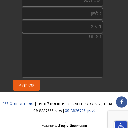
הערות:
שליחה >
אהרוני, ליסינג מכירה והשכרה | יד חרוצים 7 נתניה |
מוקד הזמנות:
2713*
|
טלפון:
09-8826726
| פקס: 09-8337655