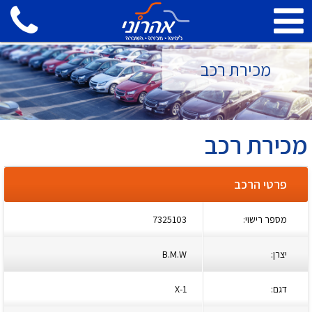
מכירת רכב
מכירת רכב
פרטי הרכב
מספר רישוי:
7325103
יצרן:
B.M.W
דגם:
X-1