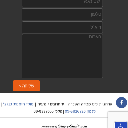
הערות:
שליחה >
אהרוני, ליסינג מכירה והשכרה | יד חרוצים 7 נתניה |
מוקד הזמנות:
2713*
|
טלפון:
09-8826726
| פקס: 09-8337655