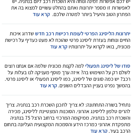
יש לכם אפשרות זמינה ונוחה והיא השכרת רכב ליום בנתניה. יש
לאפשרות זו מספר יתרונות ואתם בהחלט עשויים למצוא בה את
הפתרון הטוב והיעיל ביותר למטרה שלכם.
קרא עוד
יתרונות הליסינג הפרטי לעומת רכישת רכב חדש
שדרוג איכות
החיים ונוחות בעזרת ליסינג פרטי שהוכח לא מעט כעדיף על רכישת
מכונית, בואו לקרוא על יתרונותיו
קרא עוד
סודו של ליסינג תפעולי
למה לקנות מכונית שלמה אם אנחנו רוצים
לשלם רק על השימוש בה? איזה ערך מוסף מעניקה לנו בעלות על
רכב? יש כמה סוגים של ליסינג, כמו ליסינג תפעולי או ליסינג פרטי.
בהמשך נפרט בעניין ההבדלים השונים.
קרא עוד
נתחיל בשורה התחתונה: לא צריך לתכנן השכרת רכב בנתניה. צריך
להרים טלפון לליסינג אהרוני. הסוכנות המצטיינת לליסינג, מכירה
והשכרת רכב בנתניה. ממיקומה המרכזי ברחוב הרצל 75 בנתניה
מתפקדת אהרוני כמרכז הידע והסמכות המקצועית העליונה בתחום
הרכב בעיר.
קרא עוד